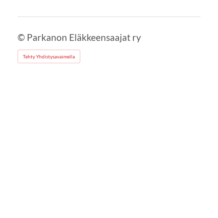
©
Parkanon Eläkkeensaajat ry
Tehty Yhdistysavaimella