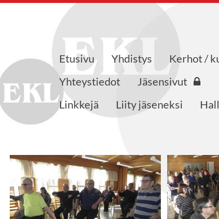
Etusivu
Yhdistys
Kerhot / k
saajat ry
Yhteystiedot
Jäsensivut
Linkkejä
Liity jäseneksi
Hall