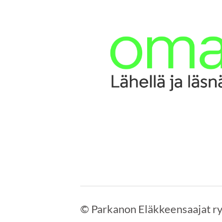
©
Parkanon Eläkkeensaajat r