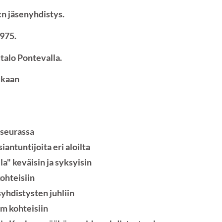
:n jäsenyhdistys.
1975.
alo Pontevalla.
ukaan
 seurassa
iantuntijoita eri aloilta
la" keväisin ja syksyisin
ohteisiin
yhdistysten juhliin
m kohteisiin