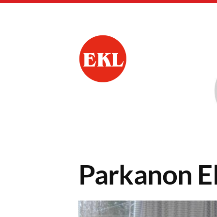
Siirry
sivun
sisältöön
Parkanon Eläkkeen
Parkanon El