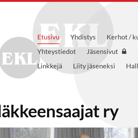
Etusivu
Yhdistys
Kerhot / k
saajat ry
Yhteystiedot
Jäsensivut
Linkkejä
Liity jäseneksi
Hall
äkkeensaajat ry