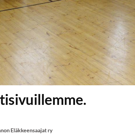
tisivuillemme.
anon Eläkkeensaajat ry