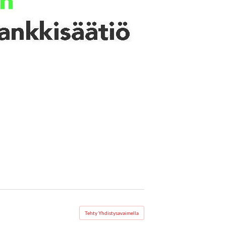
Tehty Yhdistysavaimella