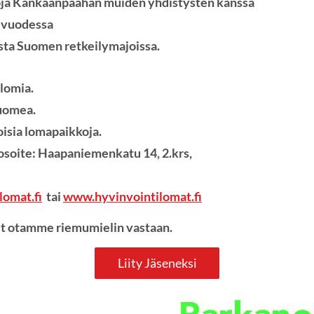
koja Kankaanpäähän muiden yhdistysten kanssa
a vuodessa
usta Suomen retkeilymajoissa.
lomia.
evat eri puolilla Suomea. Hy
oisia lomapaikkoja.
osoite: Haapaniemenkatu 14, 2.krs,
lomat.fi
tai
www.hyvinvointilomat.fi
set otamme riemumielin vastaan.
Liity Jäseneksi