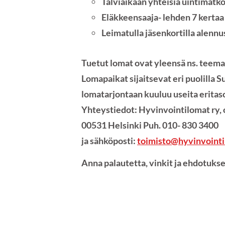
Talviaikaan yhteisiä uintimat
Eläkkeensaaja- lehden 7 kerta
Leimatulla jäsenkortilla alenn
Tuetut lomat ovat yleensä ns. teema
Lomapaikat sijaits
lomatarjontaan kuuluu useita eritas
Yhteystiedot: Hyvinvointilomat ry, 
00531 Helsinki Puh. 010- 830 3400
ja sähköposti:
toimisto@hyvinvointi
Anna palautetta, vinkit ja ehdotuk