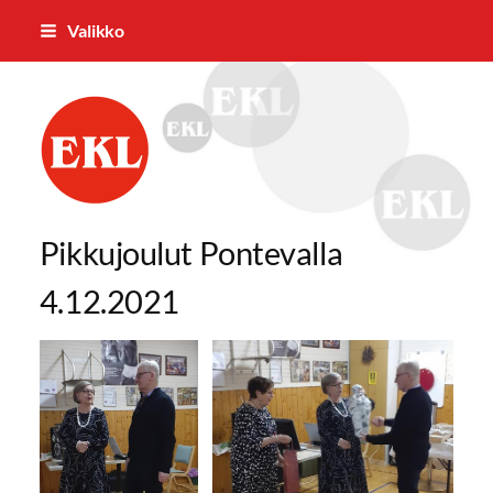
Siirry
Valikko
sivun
sisältöön
Parkanon Eläkkeensaajat ry
Pikkujoulut Pontevalla
4.12.2021