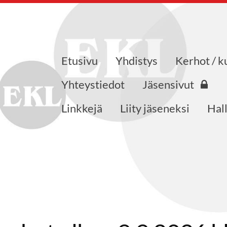
Etusivu
Yhdistys
Kerhot / k
saajat ry
Yhteystiedot
Jäsensivut
Linkkejä
Liity jäseneksi
Hall