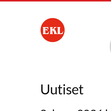
Siirry
sivun
sisältöön
Parkanon Eläkkeen
Uutiset