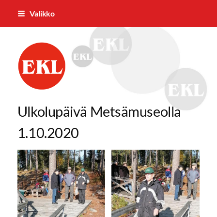
Siirry
Valikko
sivun
sisältöön
Parkanon Eläkkeensaajat ry
Ulkolupäivä Metsämuseolla
1.10.2020