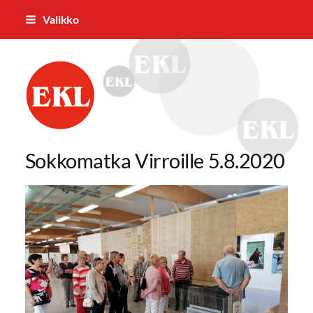
Siirry
Valikko
sivun
sisältöön
Parkanon Eläkkeensaajat ry
Sokkomatka Virroille 5.8.2020