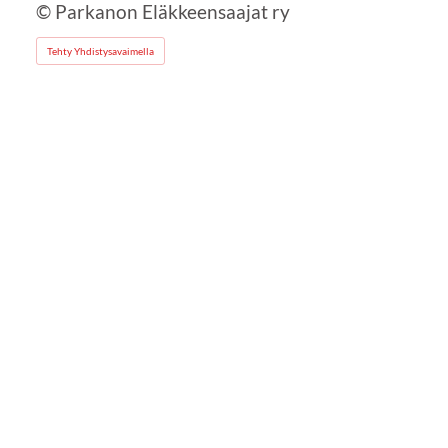
©
Parkanon Eläkkeensaajat ry
Tehty Yhdistysavaimella